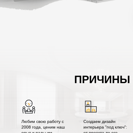
ПРИЧИНЫ
Любим свою работу с
Создаем дизайн
2008 года, ценим наш
интерьера "под ключ":
опыт и рады им
от проекта до его