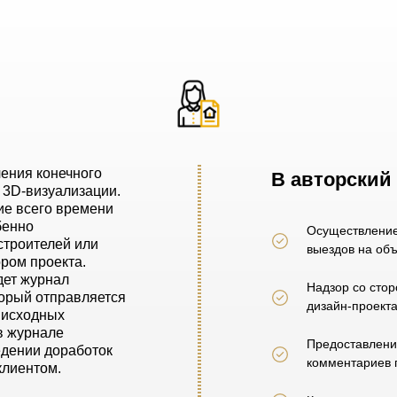
ения конечного
В авторский 
 3D-визуализации.
ие всего времени
бенно
Осуществление
строителей или
выездов на объ
ором проекта.
дет журнал
Надзор со стор
оторый отправляется
дизайн-проекта
 исходных
в журнале
Предоставлени
едении доработок
комментариев 
клиентом.